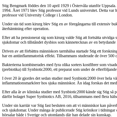
Stig Bengmark föddes den 10 april 1929 i Östervåla utanför Uppsala. 
1994. Året 1971 blev Stig professor vid Lunds universitet. Detta var
professor vid University College i London.
Under sin tid som kirurg blev Stig en av föregångarna till extensiv bu
återhämtning efter operation.
Efter att ha pensionerat sig som kirurg valde Stig att fortsätta utvid
sjukdomar och tillståndet dysbios som kännetecknas av en betydande 
Driven av att förbättra människors tarmhälsa startade Stig ett forskni
har en antiinflammatorisk effekt. Tillsammans studerade de över 500 ol
Bakterierna kombinerades med fyra olika sorters kostfibrer som visade 
(prebiotika) till Synbiotic2000, ett preparat som under de efterföljande å
I över 20 år gjordes det sedan studier med Synbiotic2000 över hela v
inflammationsmarkörer hos sjuka människor. Än idag forskas det med 
Efter alla år av kliniska studier med Synbiotic2000 kände sig Stig så 
därför bolaget Super Synbiotics AB, 2016, tillsammans med flera häls
Under sin karriär var Stig fast besluten om att vi människor kan påve
och sjukdomar. Under många år publicerade Stig krönikor i tidningar o
hörsalar både i Sverige och utomlands där han delade sin kunskap.