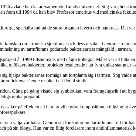
1956 avlade han läkarexamen vid Lunds universitet. Stig var chefskiru
 han fram till 1994 då han blev Professor emeritus vid medicinska faku
kkirurgi, specialiserad på de stora organen levern och pankreas. Det var
ga sin kunskap om kroniska sjukdomar och dess orsaker. Genom sin forskn
minskning av tarmflorans godartade bakteriearters mångfald i tarmen.
ngsprojekt år 1999 tillsammans med några kollegor. Målet var att hitta e
ika mjölksyrabakterier, projektet resulterade i att fyra unika stammar a
sig hjälpa bakteriernas förmåga att fortplanta sig i tarmen. Stig valde a
ren fick enastående resultat i ett flertal studier.
ärlden. Gång på gång visade sig synbiotikan vara framgångsrik i att by
Stigs unika preparat.
pass säker på effekten att han nu ville göra kompositionen tillgänglig ä
oförespråkare.
rka och välja vår hälsa. Genom sin forskning om tarmflorans roll för h
ch på sin blogg. Han var en flitig föreläsare inom antiinflammatorisk k