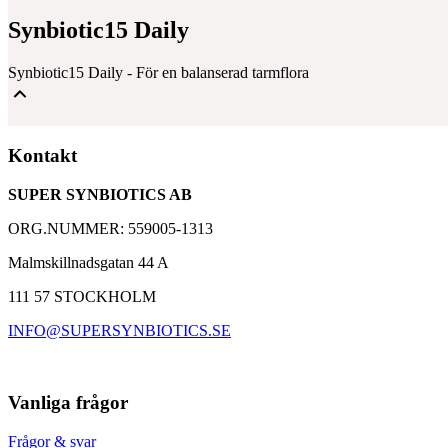
Synbiotic15 Daily
Synbiotic15 Daily - För en balanserad tarmflora
Mjölksyrabakterier & Fibrer för en balanserad tarmflora
Kontakt
Välbeprövat kosttillskott med över 30 000 kunder
SUPER SYNBIOTICS AB
Baserad på 25 års forskning med Synbiotic 2000
ORG.NUMMER: 559005-1313
Malmskillnadsgatan 44 A
111 57 STOCKHOLM
INFO@SUPERSYNBIOTICS.SE
Vanliga frågor
Frågor & svar