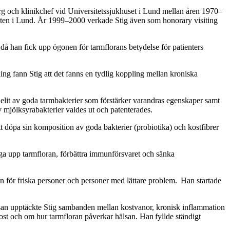
rg och klinikchef vid Universitetssjukhuset i Lund mellan åren 1970–
lteten i Lund. År 1999–2000 verkade Stig även som honorary visiting
 då han fick upp ögonen för tarmflorans betydelse för patienters
ing fann Stig att det fanns en tydlig koppling mellan kroniska
n elit av goda tarmbakterier som förstärker varandras egenskaper samt
v mjölksyrabakterier valdes ut och patenterades.
tt döpa sin komposition av goda bakterier (probiotika) och kostfibrer
gga upp tarmfloran, förbättra immunförsvaret och sänka
ven för friska personer och personer med lättare problem. Han startade
älsan upptäckte Stig sambanden mellan kostvanor, kronisk inflammation
ost och om hur tarmfloran påverkar hälsan. Han fyllde ständigt